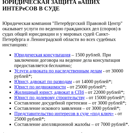
ЮРИДИЧЕСКАЯ ЗАЩИТА вАШИХ
ИНТЕРеСОВ В СУДЕ
Юридическая компания "Петербургский Правовой Центр"
оказывает услуги по ведению гражданских дел (споров) в
судах общей юрисдикции и у мировых судей Санкт-
Петербурга и Ленинградской области во всех судебных
инстанциях:
Юридическая консультация
– 1500 рублей. При
заключении договора на ведение дела консультация
предоставляется
бесплатно;
Услуги адвоката по наследственным делам
- от 30000
рублей*;
Юрист, адвокат по разводам
- от 14000 рублей*;
Юрист по недвижимости
- от 25000 рублей*;
Жилищный юрист, адвокат в СПб
- от 22000 рублей*;
Юрист по долевому строительству
- от 15000 рублей*;
Составление досудебной претензии – от 3000 рублей*;
Составление искового заявления – от 3000 рублей*;
Представительство интересов в суде «под ключ»
- от
25000 рублей*;
Составление апелляционной жалобы – от 7000 рублей*.